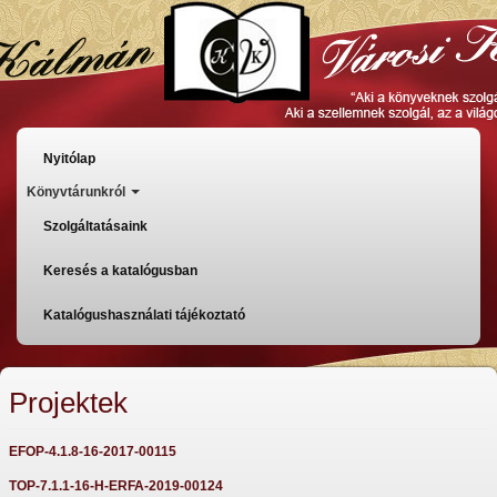
Ugrás
a
tartalomra
Főmenü
Nyitólap
Könyvtárunkról
Szolgáltatásaink
Keresés a katalógusban
Katalógushasználati tájékoztató
Projektek
EFOP-4.1.8-16-2017-00115
TOP-7.1.1-16-H-ERFA-2019-00124