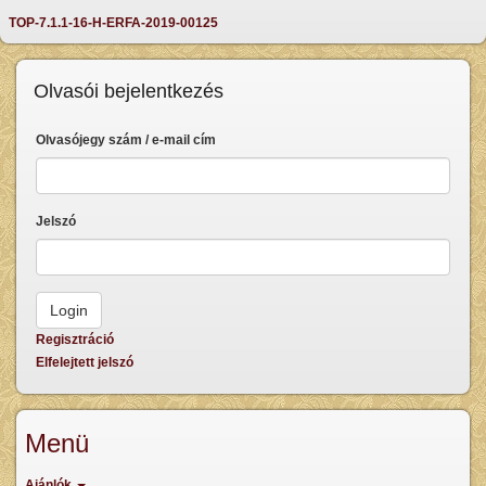
TOP-7.1.1-16-H-ERFA-2019-00125
Olvasói bejelentkezés
Olvasójegy szám / e-mail cím
Jelszó
Regisztráció
Elfelejtett jelszó
Menü
Ajánlók