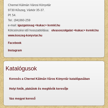
Chernel Kálmán Városi Könyvtár
9730 Kőszeg, Várkör 35-37.
Pf. 54.
Tel.: (94)360-259
e-mail:
igazgatosag <kukac> kvmkl.hu
Kölcsönzési idő hosszabbítása:
olvasoszolgalat <kukac> kvmkl.hu
www.koszeg-konyvtar.hu
Facebook
Instagram
Katalógusok
Keresés a Chernel Kálmán Város Könyvtár katalógusában
Helyi fotók, plakátok és meghívók keresője
Vas megyei kereső