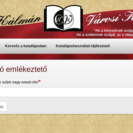
Keresés a katalógusban
Katalógushasználati tájékoztató
zó emlékeztető
y szám vagy email cím