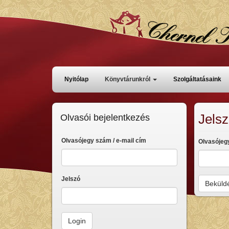
Ugrás
a
tartalomra
Főmenü
Nyitólap
Könyvtárunkról
Szolgáltatásaink
Jels
Olvasói bejelentkezés
Olvasójegy szám / e-mail cím
Olvasójeg
Jelszó