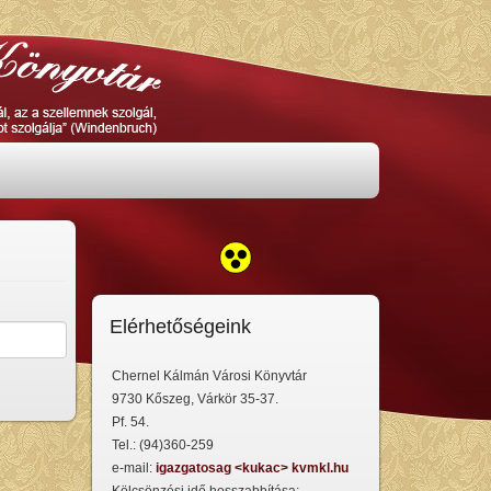
Elérhetőségeink
Chernel Kálmán Városi Könyvtár
9730 Kőszeg, Várkör 35-37.
Pf. 54.
Tel.: (94)360-259
e-mail:
igazgatosag <kukac> kvmkl.hu