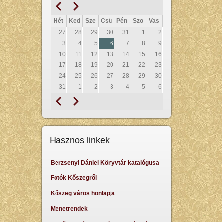
Előző
Következő
Oldalszámozás
Hét
Ked
Sze
Csü
Pén
Szo
Vas
27
28
29
30
31
1
2
3
4
5
6
7
8
9
10
11
12
13
14
15
16
17
18
19
20
21
22
23
24
25
26
27
28
29
30
31
1
2
3
4
5
6
Előző
Következő
Oldalszámozás
Hasznos linkek
Berzsenyi Dániel Könyvtár katalógusa
Fotók Kőszegről
Kőszeg város honlapja
Menetrendek