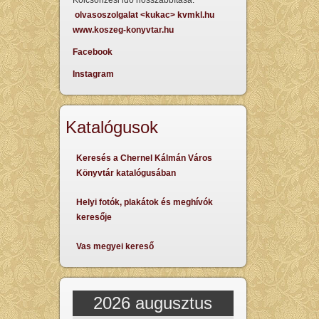
Kölcsönzési idő hosszabbítása:
olvasoszolgalat <kukac> kvmkl.hu
www.koszeg-konyvtar.hu
Facebook
Instagram
Katalógusok
Keresés a Chernel Kálmán Város
Könyvtár katalógusában
Helyi fotók, plakátok és meghívók
keresője
Vas megyei kereső
2026 augusztus