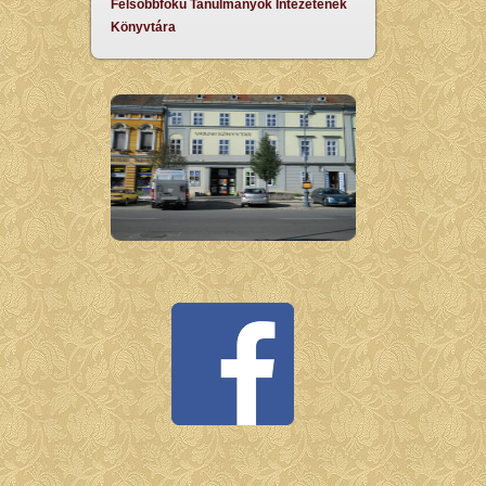
Felsőbbfokú Tanulmányok Intézetének
Könyvtára