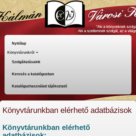
Ugrás
a
tartalomra
Főmenü
Nyitólap
Könyvtárunkról
Szolgáltatásaink
Keresés a katalógusban
Katalógushasználati tájékoztató
Könyvtárunkban elérhető adatbázisok
Könyvtárunkban elérhető
adatbázisok: