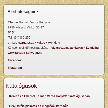
Elérhetőségeink
Chernel Kálmán Városi Könyvtár
9730 Kőszeg, Várkör 35-37.
Pf. 54.
Tel.: (94)360-259
e-mail:
igazgatosag <kukac> kvmkl.hu
Kölcsönzési idő hosszabbítása:
olvasoszolgalat <kukac> kvmkl.hu
www.koszeg-konyvtar.hu
Facebook
Instagram
Katalógusok
Keresés a Chernel Kálmán Város Könyvtár katalógusában
Helyi fotók, plakátok és meghívók keresője