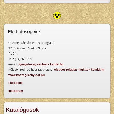
Elérhetőségeink
Chernel Kálmán Városi Könyvtár
9730 Kőszeg, Várkör 35-37.
Pf. 54.
Tel.: (94)360-259
e-mail:
igazgatosag <kukac> kvmkl.hu
Kölcsönzési idő hosszabbítása:
olvasoszolgalat <kukac> kvmkl.hu
www.koszeg-konyvtar.hu
Facebook
Instagram
Katalógusok