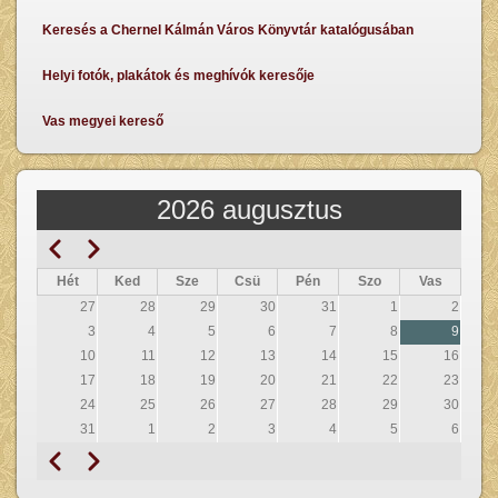
Keresés a Chernel Kálmán Város Könyvtár katalógusában
Helyi fotók, plakátok és meghívók keresője
Vas megyei kereső
2026 augusztus
Előző
Következő
Oldalszámozás
Hét
Ked
Sze
Csü
Pén
Szo
Vas
27
28
29
30
31
1
2
3
4
5
6
7
8
9
10
11
12
13
14
15
16
17
18
19
20
21
22
23
24
25
26
27
28
29
30
31
1
2
3
4
5
6
Előző
Következő
Oldalszámozás