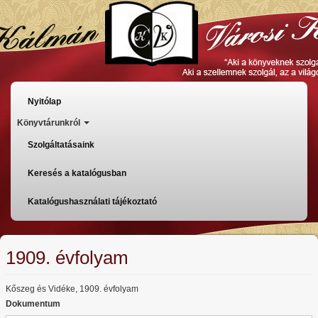
Ugrás
a
tartalomra
Főmenü
Nyitólap
Könyvtárunkról
Szolgáltatásaink
Keresés a katalógusban
Katalógushasználati tájékoztató
1909. évfolyam
Kőszeg és Vidéke, 1909. évfolyam
Dokumentum