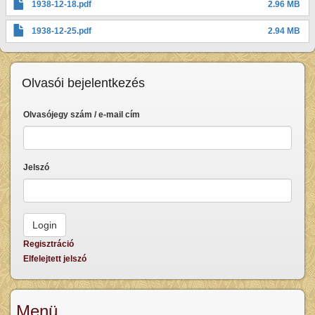
1938-12-18.pdf
2.96 MB
1938-12-25.pdf
2.94 MB
Olvasói bejelentkezés
Olvasójegy szám / e-mail cím
Jelszó
Regisztráció
Elfelejtett jelszó
Menü