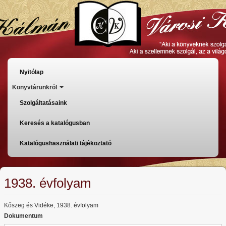
Ugrás
a
tartalomra
Főmenü
Nyitólap
Könyvtárunkról
Szolgáltatásaink
Keresés a katalógusban
Katalógushasználati tájékoztató
1938. évfolyam
Kőszeg és Vidéke, 1938. évfolyam
Dokumentum