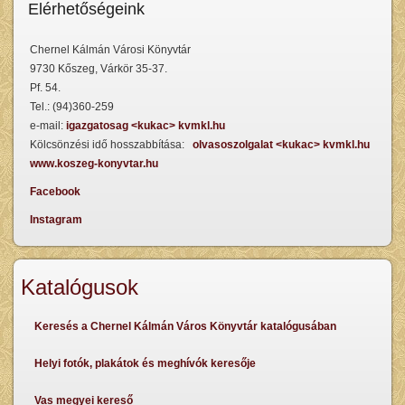
Elérhetőségeink
Chernel Kálmán Városi Könyvtár
9730 Kőszeg, Várkör 35-37.
Pf. 54.
Tel.: (94)360-259
e-mail:
igazgatosag <kukac> kvmkl.hu
Kölcsönzési idő hosszabbítása:
olvasoszolgalat <kukac> kvmkl.hu
www.koszeg-konyvtar.hu
Facebook
Instagram
Katalógusok
Keresés a Chernel Kálmán Város Könyvtár katalógusában
Helyi fotók, plakátok és meghívók keresője
Vas megyei kereső