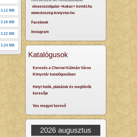
Kölcsönzési idő hosszabbítása:
olvasoszolgalat <kukac> kvmkl.hu
3.12 MB
www.koszeg-konyvtar.hu
3.16 MB
Facebook
Instagram
3.22 MB
3.24 MB
Katalógusok
Keresés a Chernel Kálmán Város
Könyvtár katalógusában
Helyi fotók, plakátok és meghívók
keresője
Vas megyei kereső
2026 augusztus