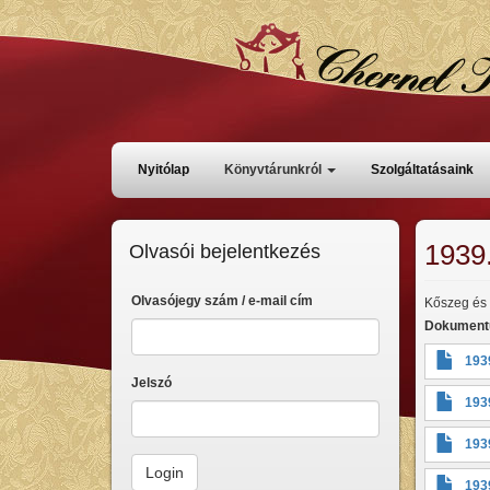
Ugrás
a
tartalomra
Főmenü
Nyitólap
Könyvtárunkról
Szolgáltatásaink
1939
Olvasói bejelentkezés
Olvasójegy szám / e-mail cím
Kőszeg és 
Dokumen
193
Jelszó
193
193
193