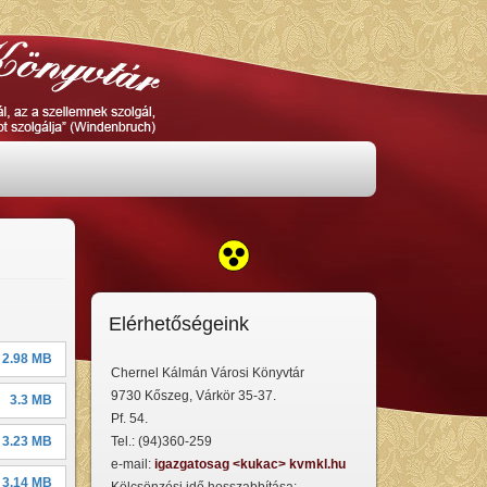
Elérhetőségeink
2.98 MB
Chernel Kálmán Városi Könyvtár
9730 Kőszeg, Várkör 35-37.
3.3 MB
Pf. 54.
3.23 MB
Tel.: (94)360-259
e-mail:
igazgatosag <kukac> kvmkl.hu
3.14 MB