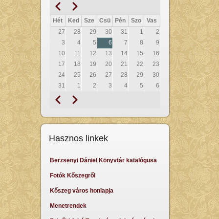
Előző
Következő
Oldalszámozás
Hét
Ked
Sze
Csü
Pén
Szo
Vas
27
28
29
30
31
1
2
3
4
5
6
7
8
9
10
11
12
13
14
15
16
17
18
19
20
21
22
23
24
25
26
27
28
29
30
31
1
2
3
4
5
6
Előző
Következő
Oldalszámozás
Hasznos linkek
Berzsenyi Dániel Könyvtár katalógusa
Fotók Kőszegről
Kőszeg város honlapja
Menetrendek