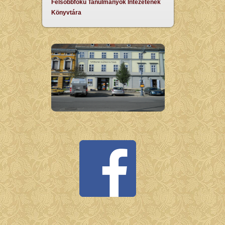
Felsőbbfokú Tanulmányok Intézetének
Könyvtára