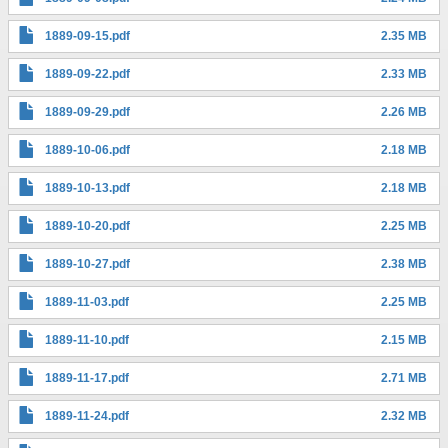
1889-09-15.pdf
2.35 MB
1889-09-22.pdf
2.33 MB
1889-09-29.pdf
2.26 MB
1889-10-06.pdf
2.18 MB
1889-10-13.pdf
2.18 MB
1889-10-20.pdf
2.25 MB
1889-10-27.pdf
2.38 MB
1889-11-03.pdf
2.25 MB
1889-11-10.pdf
2.15 MB
1889-11-17.pdf
2.71 MB
1889-11-24.pdf
2.32 MB