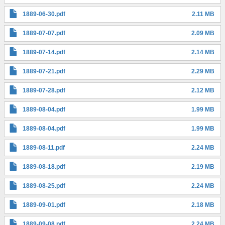
1889-06-30.pdf
2.11 MB
1889-07-07.pdf
2.09 MB
1889-07-14.pdf
2.14 MB
1889-07-21.pdf
2.29 MB
1889-07-28.pdf
2.12 MB
1889-08-04.pdf
1.99 MB
1889-08-04.pdf
1.99 MB
1889-08-11.pdf
2.24 MB
1889-08-18.pdf
2.19 MB
1889-08-25.pdf
2.24 MB
1889-09-01.pdf
2.18 MB
1889-09-08.pdf
2.24 MB