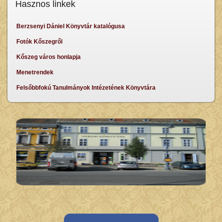
Hasznos linkek
Berzsenyi Dániel Könyvtár katalógusa
Fotók Kőszegről
Kőszeg város honlapja
Menetrendek
Felsőbbfokú Tanulmányok Intézetének Könyvtára