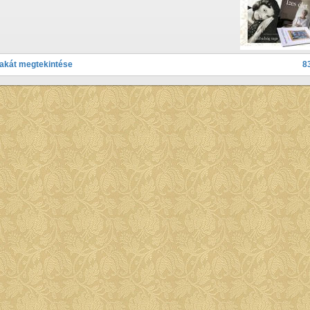
lakát megtekintése
8