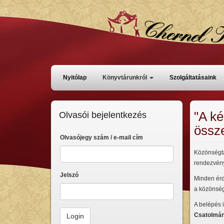
Ugrás
a
tartalomra
Főmenü
Nyitólap
Könyvtárunkról
Szolgáltatásaink
"A ké
Olvasói bejelentkezés
össz
Olvasójegy szám / e-mail cím
Közönségta
rendezvény
Jelszó
Minden érde
a közönség 
A belépés 
Csatolmá