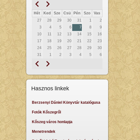
Előző
Következő
Oldalszámozás
Hét
Ked
Sze
Csü
Pén
Szo
Vas
27
28
29
30
31
1
2
3
4
5
6
7
8
9
10
11
12
13
14
15
16
17
18
19
20
21
22
23
24
25
26
27
28
29
30
31
1
2
3
4
5
6
Előző
Következő
Oldalszámozás
Hasznos linkek
Berzsenyi Dániel Könyvtár katalógusa
Fotók Kőszegről
Kőszeg város honlapja
Menetrendek