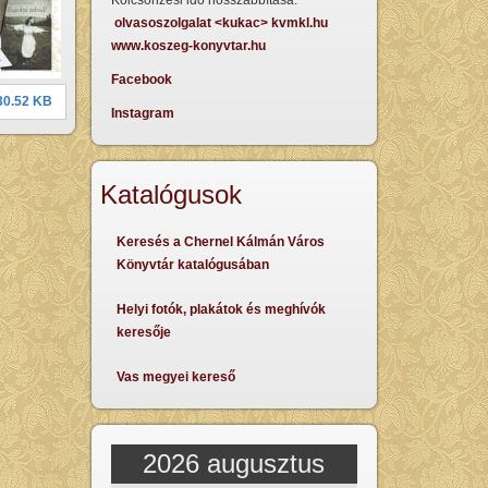
Kölcsönzési idő hosszabbítása:
olvasoszolgalat <kukac> kvmkl.hu
www.koszeg-konyvtar.hu
Facebook
30.52 KB
Instagram
Katalógusok
Keresés a Chernel Kálmán Város
Könyvtár katalógusában
Helyi fotók, plakátok és meghívók
keresője
Vas megyei kereső
2026 augusztus