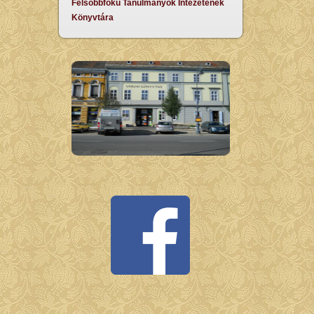
Felsőbbfokú Tanulmányok Intézetének
Könyvtára