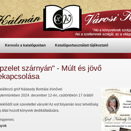
Keresés a katalógusban
Katalógushasználati tájékoztató
pzelet szárnyán" - Múlt és jövő
ekapcsolása
lálkozó gróf Nádasdy Borbála írónővel
termünkben 2024. december 12-én, csütörtökön 17 órától!
klődőt sok szeretettel várunk! Az est folyamán lesz lehetőség
által hozott könyvek dedikáltatására.
ingyenes.
nyok