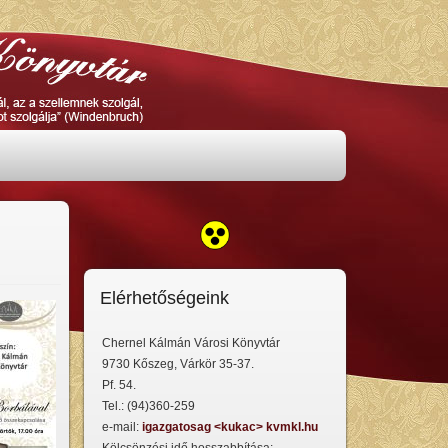
Elérhetőségeink
Chernel Kálmán Városi Könyvtár
9730 Kőszeg, Várkör 35-37.
Pf. 54.
Tel.: (94)360-259
e-mail:
igazgatosag <kukac> kvmkl.hu