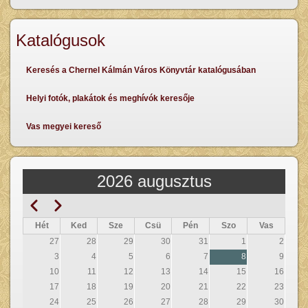
Katalógusok
Keresés a Chernel Kálmán Város Könyvtár katalógusában
Helyi fotók, plakátok és meghívók keresője
Vas megyei kereső
2026 augusztus
Előző
Következő
Oldalszámozás
Hét
Ked
Sze
Csü
Pén
Szo
Vas
27
28
29
30
31
1
2
3
4
5
6
7
8
9
10
11
12
13
14
15
16
17
18
19
20
21
22
23
24
25
26
27
28
29
30