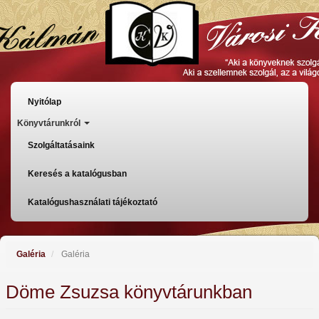
Ugrás
a
tartalomra
Főmenü
Nyitólap
Könyvtárunkról
Szolgáltatásaink
Keresés a katalógusban
Katalógushasználati tájékoztató
Galéria
Galéria
Döme Zsuzsa könyvtárunkban