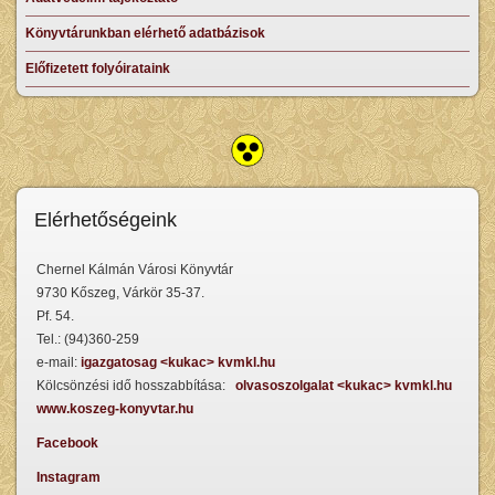
Könyvtárunkban elérhető adatbázisok
Előfizetett folyóirataink
Elérhetőségeink
Chernel Kálmán Városi Könyvtár
9730 Kőszeg, Várkör 35-37.
Pf. 54.
Tel.: (94)360-259
e-mail:
igazgatosag <kukac> kvmkl.hu
Kölcsönzési idő hosszabbítása:
olvasoszolgalat <kukac> kvmkl.hu
www.koszeg-konyvtar.hu
Facebook
Instagram