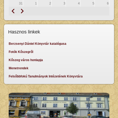
31
1
2
3
4
5
6
Előző
Következő
Oldalszámozás
Hasznos linkek
Berzsenyi Dániel Könyvtár katalógusa
Fotók Kőszegről
Kőszeg város honlapja
Menetrendek
Felsőbbfokú Tanulmányok Intézetének Könyvtára