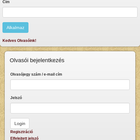
Cím
Kedves Olvasóink!
Olvasói bejelentkezés
Olvasójegy szám / e-mail cím
Jelszó
Regisztráció
Elfelejtett jelszó