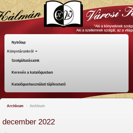
Ugrás
a
tartalomra
Főmenü
Nyitólap
Könyvtárunkról
Szolgáltatásaink
Keresés a katalógusban
Katalógushasználati tájékoztató
Archívum
Archívum
december 2022