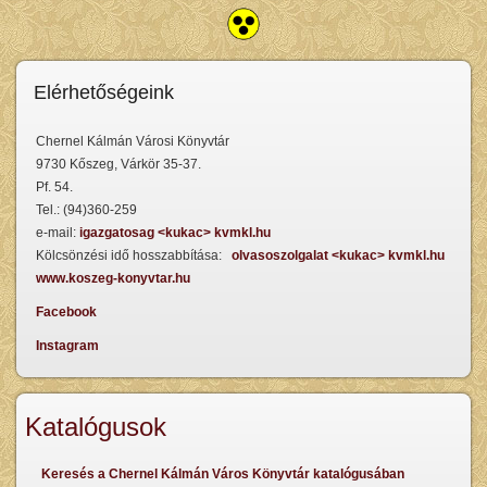
Elérhetőségeink
Chernel Kálmán Városi Könyvtár
9730 Kőszeg, Várkör 35-37.
Pf. 54.
Tel.: (94)360-259
e-mail:
igazgatosag <kukac> kvmkl.hu
Kölcsönzési idő hosszabbítása:
olvasoszolgalat <kukac> kvmkl.hu
www.koszeg-konyvtar.hu
Facebook
Instagram
Katalógusok
Keresés a Chernel Kálmán Város Könyvtár katalógusában